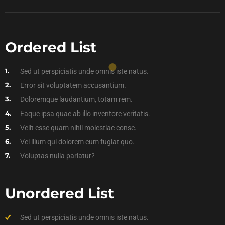
Ordered List
Sed ut perspiciatis unde omnis iste natus.
Error sit voluptatem accusantium.
Doloremque laudantium, totam rem.
Eaque ipsa quae ab illo inventore veritatis.
Velit esse quam nihil molestiae conse.
Vel illum qui dolorem eum fugiat quo.
Voluptas nulla pariatur?
Unordered List
Sed ut perspiciatis unde omnis iste natus.