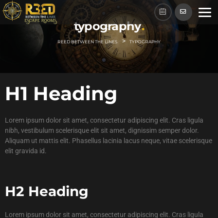
typography
>
REED BETWEEN THE LINES
TYPOGRAPHY
H1 Heading
Lorem ipsum dolor sit amet, consectetur adipiscing elit. Cras ligula
nibh, vestibulum scelerisque elit sit amet, dignissim semper dolor.
Aliquam ut mattis elit. Phasellus lacinia lacus neque, vitae scelerisque
elit gravida id.
H2 Heading
Lorem ipsum dolor sit amet, consectetur adipiscing elit. Cras ligula